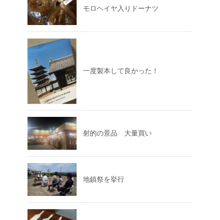
モロヘイヤ入りドーナツ
一度製本して良かった！
射的の景品 大量買い
地鎮祭を挙行