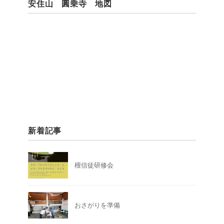
安住山 圓乗寺 地図
新着記事
檀信徒研修会
おさがりを準備