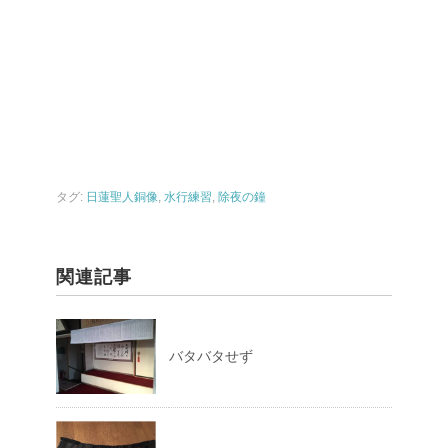
タグ:
日蓮聖人銅像
,
水行練習
,
除夜の鐘
関連記事
バタバタせず