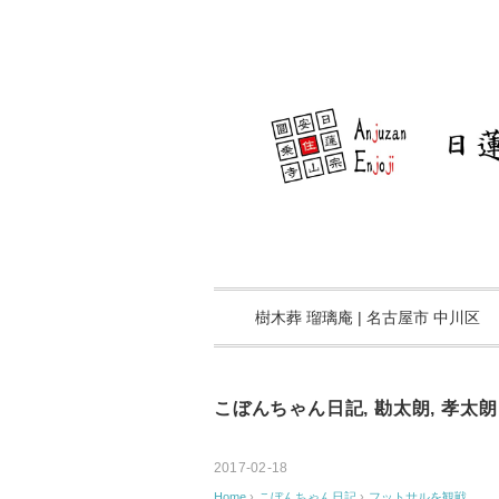
樹木葬 瑠璃庵 | 名古屋市 中川区
こぼんちゃん日記
,
勘太朗
,
孝太朗
2017-02-18
Home
›
こぼんちゃん日記
›
フットサルを観戦