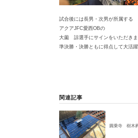
試合後には長男・次男が所属する
アクアJFC愛西OBの
大薗 諒選手にサインをいただきま
準決勝・決勝ともに得点して大活躍
関連記事
圓乗寺 樹木