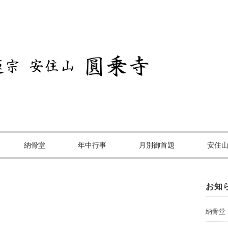
納骨堂
年中行事
月別御首題
安住
お知
納骨堂