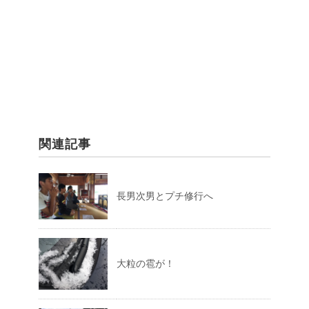
関連記事
長男次男とプチ修行へ
大粒の雹が！