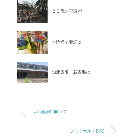
２３歳の記憶が
お陰様で順調に
知北斎場 新斎場に
大祈祷会に向けて
フットサルを観戦