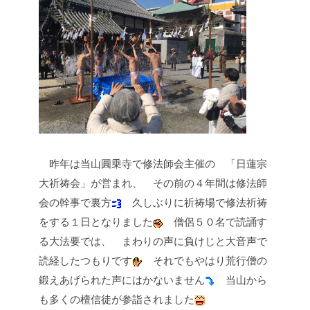
昨年は当山圓乗寺で修法師会主催の
「日蓮宗
大祈祷会」が営まれ、
その前の４年間は修法師
会の幹事で裏方
久しぶりに祈祷場で修法祈祷
をする１日となりました
僧侶５０名で読誦す
る大法要では、
まわりの声に負けじと大音声で
読経したつもりです
それでもやはり荒行僧の
鍛えあげられた声にはかないません
当山から
も多くの檀信徒が参詣されました