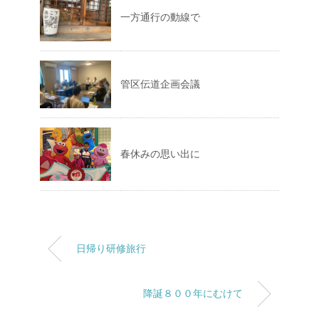
一方通行の動線で
管区伝道企画会議
春休みの思い出に
日帰り研修旅行
降誕８００年にむけて