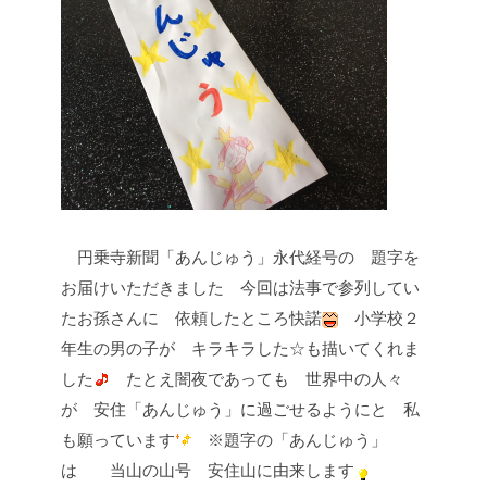
円乗寺新聞「あんじゅう」永代経号の
題字を
お届けいただきました
今回は法事で参列してい
たお孫さんに
依頼したところ快諾
小学校２
年生の男の子が
キラキラした☆も描いてくれま
した
たとえ闇夜であっても
世界中の人々
が
安住「あんじゅう」に過ごせるようにと
私
も願っています
※題字の「あんじゅう」
は
当山の山号 安住山に由来します