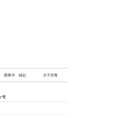
山 圓乗寺 縁起
水子供養
らせ