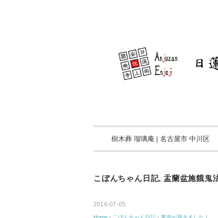
樹木葬 瑠璃庵 | 名古屋市 中川区
こぼんちゃん日記
,
盂蘭盆施餓鬼
2016-07-05
Home
›
こぼんちゃん日記
›
案内が届きました！