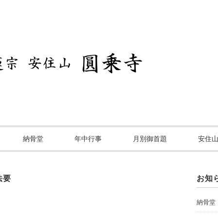
納骨堂
年中行事
月別御首題
安住
法要
お知
納骨堂