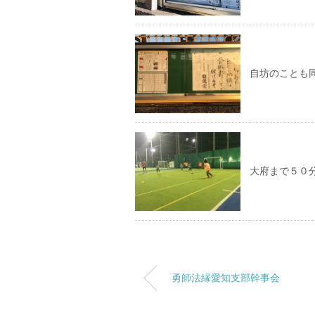
自坊のことも
大府まで５０
勇師法縁愛知支部幹事会