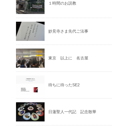
１時間のお説教
妙見寺さま先代ご法事
東京 以上に 名古屋
待ちに待ったSE2
日蓮聖人一代記 記念散華