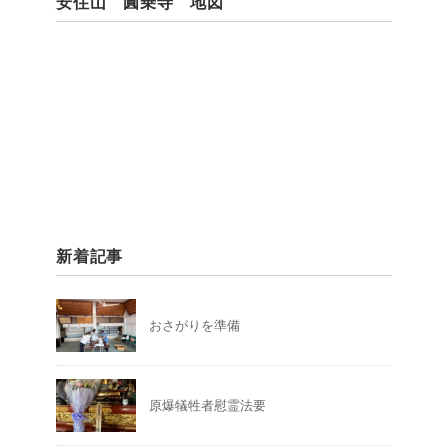
安住山 圓乗寺 地図
新着記事
おさがりを準備
原爆犠牲者慰霊法要