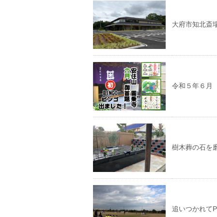
大府市知北斎
令和５年６月
樹木葬の石を
追いつかれてP