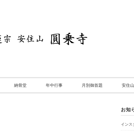
納骨堂
年中行事
月別御首題
安住
お知
インスタ