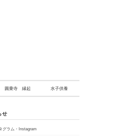
山 圓乗寺 縁起
水子供養
らせ
グラム・Instagram