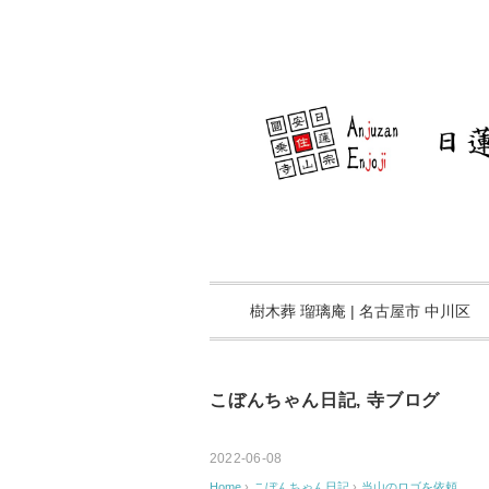
樹木葬 瑠璃庵 | 名古屋市 中川区
こぼんちゃん日記
,
寺ブログ
2022-06-08
Home
›
こぼんちゃん日記
›
当山のロゴを依頼