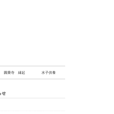
山 圓乗寺 縁起
水子供養
らせ