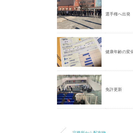
選手権へ出発
健康年齢の変
免許更新
宗務所から配布物