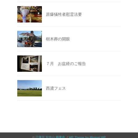
原爆犠牲者慰霊法要
樹木葬の開眼
７月 お盆経のご報告
西濃フェス
©
日蓮宗 安住山 圓乗寺
. /
WP Theme by Minimal WP