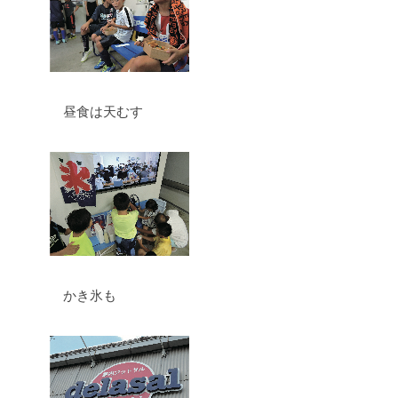
昼食は天むす
かき氷も