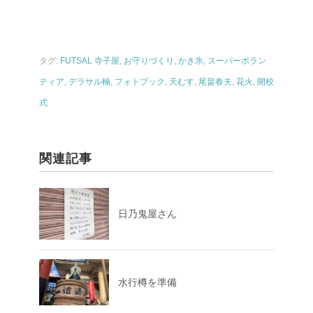
タグ:
FUTSAL 寺子屋
,
お守りづくり
,
かき氷
,
スーパーボラン
ティア
,
デラサル楠
,
フォトブック
,
天むす
,
尾畠春夫
,
花火
,
開校
式
関連記事
日乃鬼屋さん
水行樽を準備