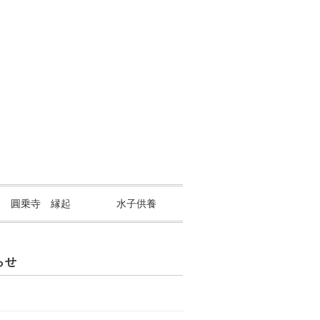
山 圓乗寺 縁起
水子供養
らせ