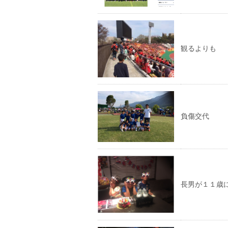
観るよりも
負傷交代
長男が１１歳