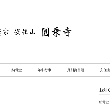
納骨堂
年中行事
月別御首題
安住
お知
納骨堂