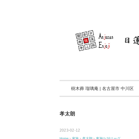
樹木葬 瑠璃庵 | 名古屋市 中川区
孝太朗
2023-02-12
Home
›
家族
›
孝太朗
›
東海U-16リーグ