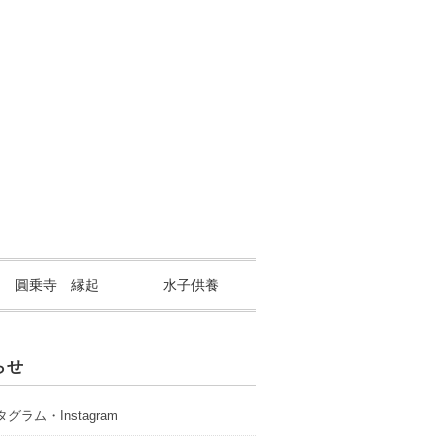
山 圓乗寺 縁起
水子供養
らせ
グラム・Instagram