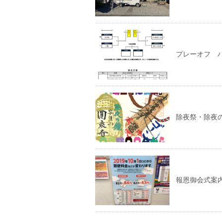
プレーオフ 
除夜祭・除夜
報恩御会式案