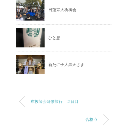
日蓮宗大祈祷会
ひと息
新たに子大黒天さま
布教師会研修旅行 ２日目
合格点