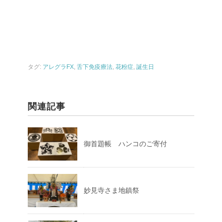
タグ:
アレグラFX
,
舌下免疫療法
,
花粉症
,
誕生日
関連記事
御首題帳 ハンコのご寄付
妙見寺さま地鎮祭