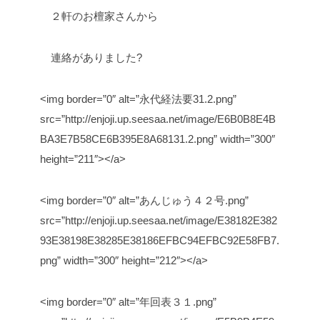
２軒のお檀家さんから
連絡がありました?
<img border=”0″ alt=”永代経法要31.2.png”
src=”http://enjoji.up.seesaa.net/image/E6B0B8E4B
BA3E7B58CE6B395E8A68131.2.png” width=”300″
height=”211″></a>
<img border=”0″ alt=”あんじゅう４２号.png”
src=”http://enjoji.up.seesaa.net/image/E38182E382
93E38198E38285E38186EFBC94EFBC92E58FB7.
png” width=”300″ height=”212″></a>
<img border=”0″ alt=”年回表３１.png”