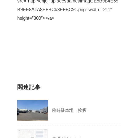
src=”http://enjoji.up.seesaa.net/image/E5B9B4E59
B9EE8A1A8EFBC93EFBC91.png” width=”211″
height=”300″></a>
関連記事
臨時駐車場 挨拶