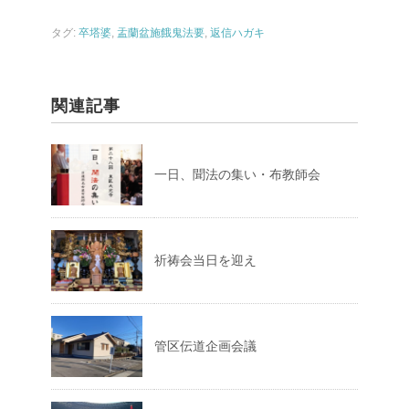
タグ:
卒塔婆
,
盂蘭盆施餓鬼法要
,
返信ハガキ
関連記事
一日、聞法の集い・布教師会
祈祷会当日を迎え
管区伝道企画会議