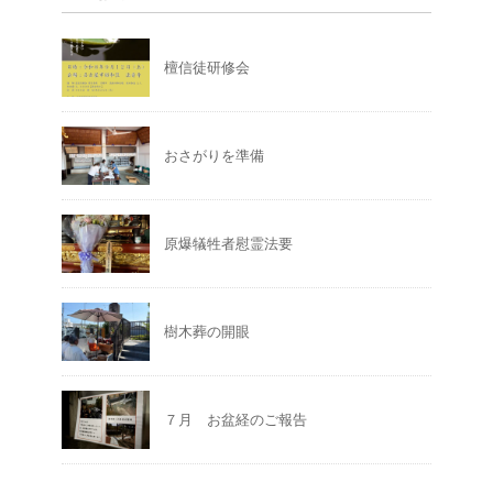
檀信徒研修会
おさがりを準備
原爆犠牲者慰霊法要
樹木葬の開眼
７月 お盆経のご報告