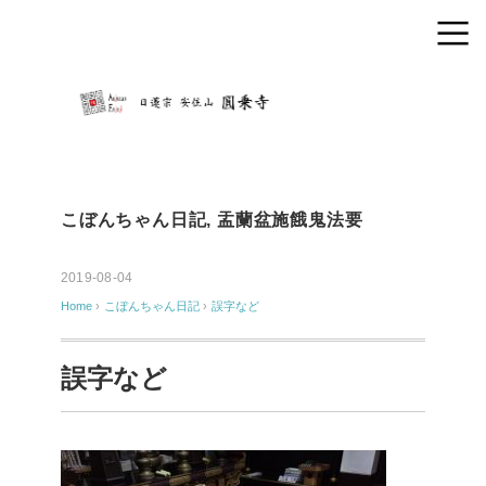
こぼんちゃん日記
,
盂蘭盆施餓鬼法要
2019-08-04
Home
›
こぼんちゃん日記
›
誤字など
誤字など