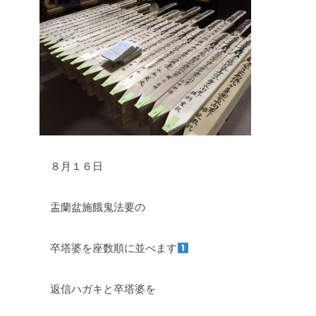
８月１６日
盂蘭盆施餓鬼法要の
卒塔婆を座数順に並べます
返信ハガキと卒塔婆を