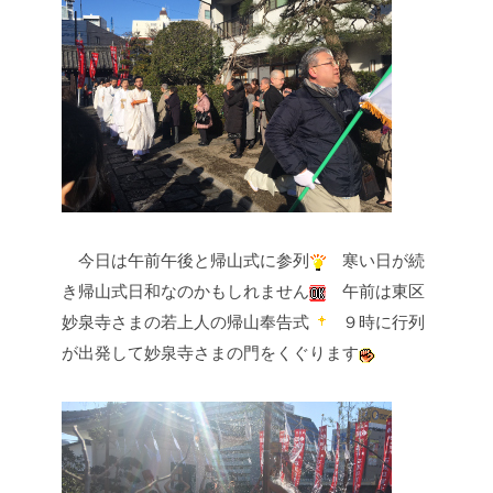
今日は午前午後と帰山式に参列
寒い日が続
き帰山式日和なのかもしれません
午前は東区
妙泉寺さまの若上人の帰山奉告式
９時に行列
が出発して妙泉寺さまの門をくぐります