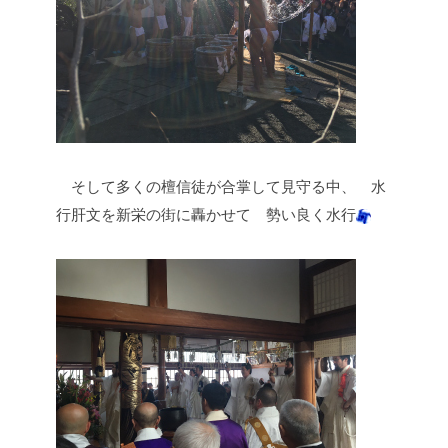
そして多くの檀信徒が合掌して見守る中、
水
行肝文を新栄の街に轟かせて
勢い良く水行