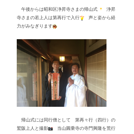
午後からは昭和区浄昇寺さまの帰山式
浄昇
寺さまの若上人は第再行で入行
声と姿から経
力がみなぎります
帰山式には同行僧として
第再々行（四行）の
鷲阪上人と撮影
当山圓乗寺の寺門興隆を荒行