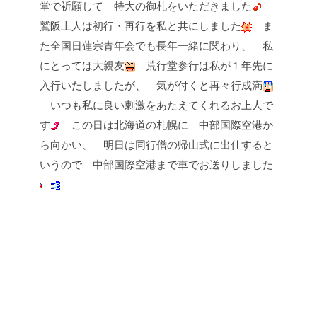
堂で祈願して
特大の御札をいただきました
鷲阪上人は初行・再行を私と共にしました
ま
た全国日蓮宗青年会でも長年一緒に関わり、
私
にとっては大親友
荒行堂参行は私が１年先に
入行いたしましたが、
気が付くと再々行成満
いつも私に良い刺激をあたえてくれるお上人で
す
この日は北海道の札幌に
中部国際空港か
ら向かい、
明日は同行僧の帰山式に出仕すると
いうので
中部国際空港まで車でお送りしました