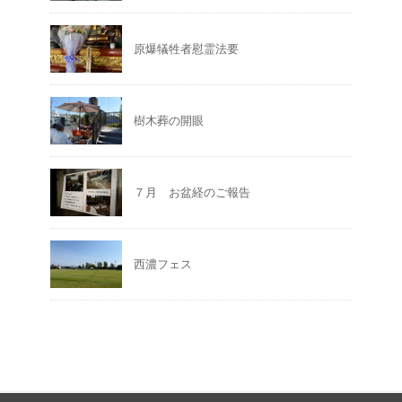
原爆犠牲者慰霊法要
樹木葬の開眼
７月 お盆経のご報告
西濃フェス