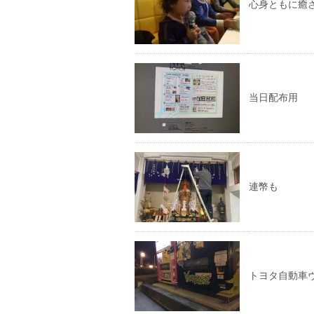
心身ともに癒
当日配布用
連幣も
トヨタ自動車