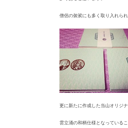
僧侶の袈裟にも多く取り入れられ
更に新たに作成した当山オリジナ
雲立涌の和柄仕様となっているこ