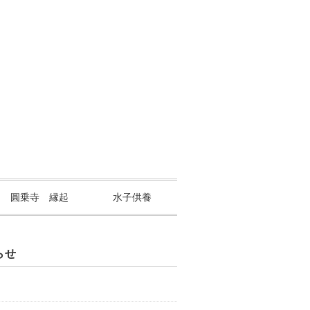
山 圓乗寺 縁起
水子供養
らせ