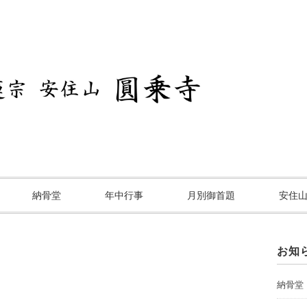
納骨堂
年中行事
月別御首題
安住
お知
納骨堂