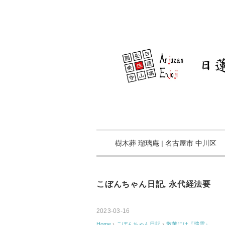
樹木葬 瑠璃庵 | 名古屋市 中川区
こぼんちゃん日記
,
永代経法要
2023-03-16
Home
›
こぼんちゃん日記
›
散華には『瑞雲』