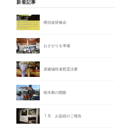
新着記事
檀信徒研修会
おさがりを準備
原爆犠牲者慰霊法要
樹木葬の開眼
７月 お盆経のご報告