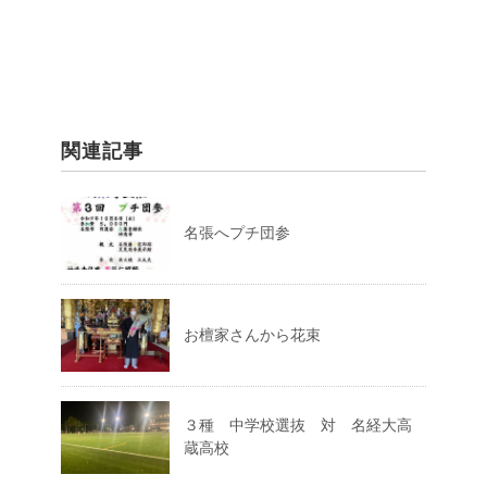
関連記事
名張へプチ団参
お檀家さんから花束
３種 中学校選抜 対 名経大高
蔵高校