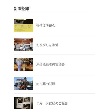
新着記事
檀信徒研修会
おさがりを準備
原爆犠牲者慰霊法要
樹木葬の開眼
７月 お盆経のご報告