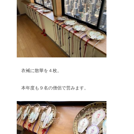
衣裓に散華を４枚。
本年度も９名の僧侶で営みます。